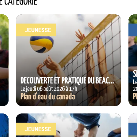
E CATÉGORIE
JEUNESSE
S
DÉCOUVERTE ET PRATIQUE DU BEACH
L
VOLLEY
Le jeudi 06 août 2026 à 17h
2
Plan d'eau du canada
P
JEUNESSE