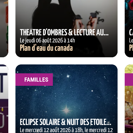
THÉÂTRE D’OMBRES & LECTURE AU
C
JARDIN
Le jeudi 06 août 2026 à 14h
L
Plan d'eau du canada
P
FAMILLES
ÉCLIPSE SOLAIRE & NUIT DES ÉTOILES
FILANTES
Le mercredi 12 août 2026 à 18h, le mercredi 12